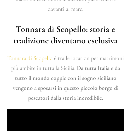
davanti al mare.
Tonnara di Scopello: storia e
tradizione diventano esclusiva
Tonnara di Scopello
è tra le location per matrimoni
più ambite in tutta la Sicilia.
Da tutta Italia e da
tutto il mondo coppie con il sogno siciliano
vengono a sposarsi in questo piccolo borgo di
pescatori dalla storia incredibile.