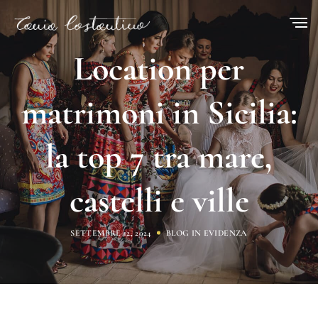
Location per
matrimoni in Sicilia:
la top 7 tra mare,
castelli e ville
SETTEMBRE 12, 2024
BLOG
IN EVIDENZA