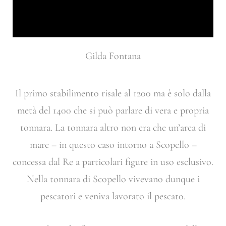
Gilda Fontana
Il primo stabilimento risale al 1200 ma è solo dalla
metà del 1400 che si può parlare di vera e propria
tonnara. La tonnara altro non era che un’area di
mare – in questo caso intorno a Scopello –
concessa dal Re a particolari figure in uso esclusivo.
Nella tonnara di Scopello vivevano dunque i
pescatori e veniva lavorato il pescato.