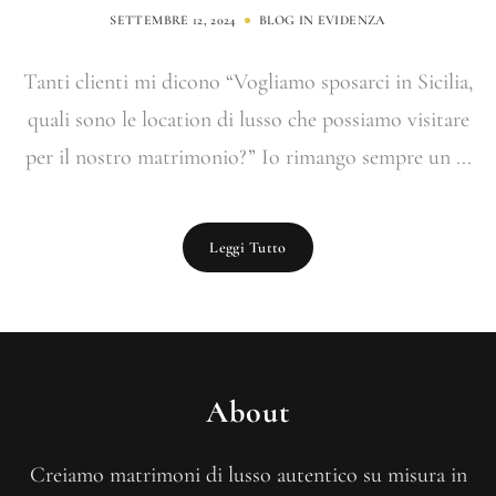
SETTEMBRE 12, 2024
BLOG
IN EVIDENZA
Tanti clienti mi dicono “Vogliamo sposarci in Sicilia,
quali sono le location di lusso che possiamo visitare
per il nostro matrimonio?” Io rimango sempre un ...
Leggi Tutto
About
Creiamo matrimoni di lusso autentico su misura in