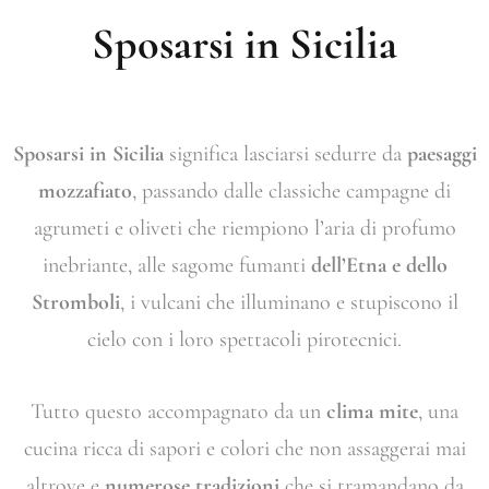
Sposarsi in Sicilia
Sposarsi in Sicilia
significa lasciarsi sedurre da
paesaggi
mozzafiato
, passando dalle classiche campagne di
agrumeti e oliveti che riempiono l’aria di profumo
inebriante, alle sagome fumanti
dell’Etna e dello
Stromboli
, i vulcani che illuminano e stupiscono il
cielo con i loro spettacoli pirotecnici.
Tutto questo accompagnato da un
clima mite
, una
cucina ricca di sapori e colori che non assaggerai mai
altrove e
numerose tradizioni
che si tramandano da