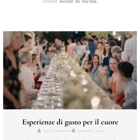
vostre
nozze in Sicilia.
Esperienze di gusto per il cuore
Tania Costantino
•
Settembre 3, 2024