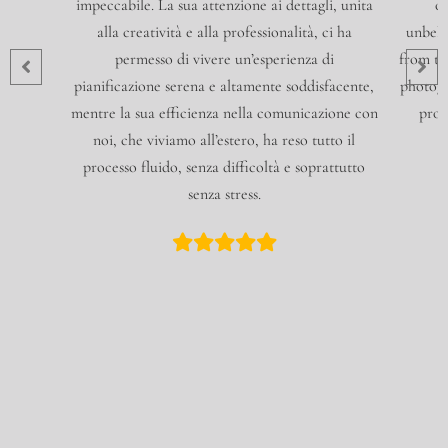
impeccabile. La sua attenzione ai dettagli, unita
op
alla creatività e alla professionalità, ci ha
unbeli
permesso di vivere un’esperienza di
from th
pianificazione serena e altamente soddisfacente,
photogr
mentre la sua efficienza nella comunicazione con
prof
noi, che viviamo all’estero, ha reso tutto il
processo fluido, senza difficoltà e soprattutto
senza stress.