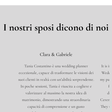
I nostri sposi dicono di noi
Clara & Gabriele
Tania Costantino è una wedding planner
It is i
eccezionale, capace di trasformare le visioni dei
Wedding
suoi clienti in realtà con un’abilità sorprendente.
my part
In poche sessioni, Tania è riuscita a cogliere e
fe
valorizzare al massimo la nostra idea di
des
matrimonio, dimostrando una straordinaria
Ceremon
capacità di comprensione e un gusto
They to