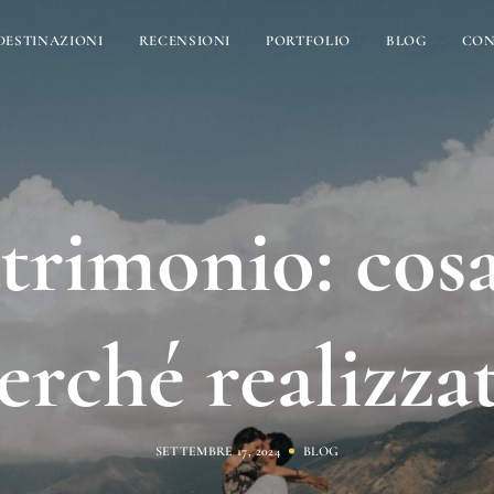
DESTINAZIONI
RECENSIONI
PORTFOLIO
BLOG
CON
trimonio: cosa
erché realizza
SETTEMBRE 17, 2024
BLOG