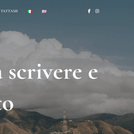
TATTAMI
 scrivere e
to