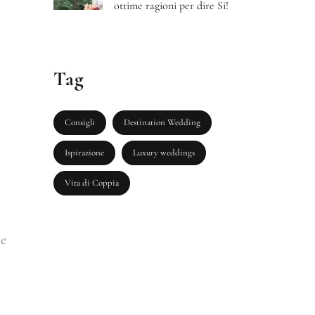
ottime ragioni per dire Si!
Tag
Consigli
Destination Wedding
Ispirazione
Luxury weddings
Vita di Coppia
 e