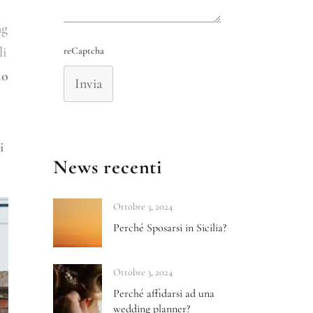
ng
li
reCaptcha
mo
Invia
i
News recenti
Ottobre 3, 2024
Perché Sposarsi in Sicilia?
Ottobre 3, 2024
Perché affidarsi ad una
wedding planner?