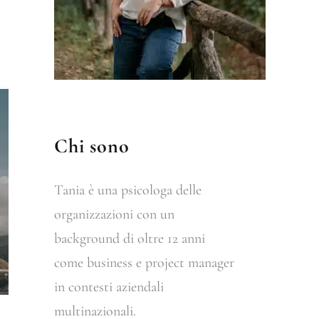
Chi sono
Tania è una psicologa delle
organizzazioni con un
background di oltre 12 anni
come business e project manager
in contesti aziendali
multinazionali.