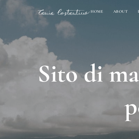
HOME
ABOUT
Sito di ma
p