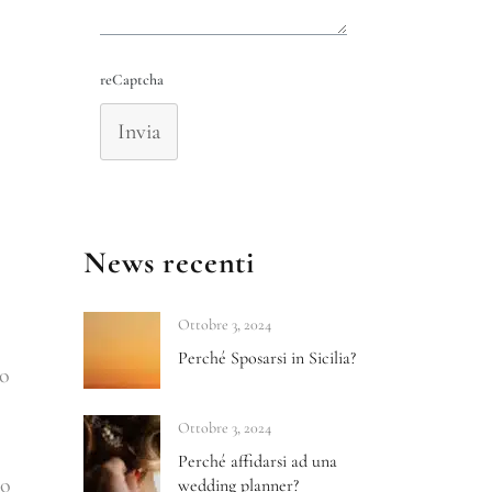
reCaptcha
Invia
News recenti
Ottobre 3, 2024
Perché Sposarsi in Sicilia?
no
Ottobre 3, 2024
Perché affidarsi ad una
io
wedding planner?