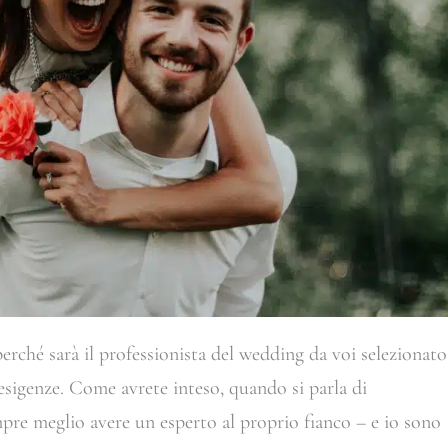
rché sarà il professionista del wedding da voi selezionato
e esigenze. Come avrete inteso, quando si parla di
mpre meglio avere un esperto al proprio fianco – e io sono