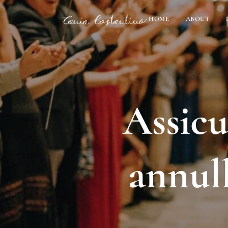
HOME
ABOUT
Assicu
annul