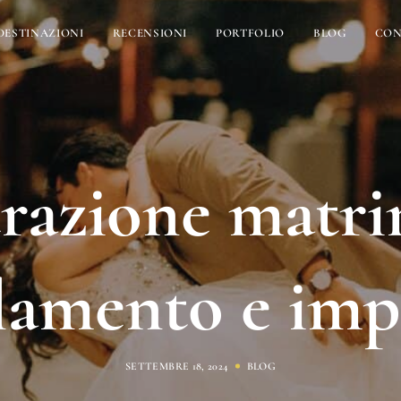
DESTINAZIONI
RECENSIONI
PORTFOLIO
BLOG
CON
razione matr
lamento e impr
SETTEMBRE 18, 2024
BLOG