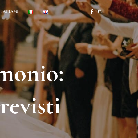
TATTAMI
imonio:
evisti