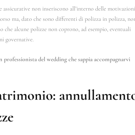
e assicurative non inseriscono all’interno delle motivazion
rso ma, dato che sono differenti di polizza in polizza, no
olo che alcune polizze non coprono, ad esempio, eventuali
ni governative.
 un professionista del wedding che sappia accompagnarvi
atrimonio: annullament
zze