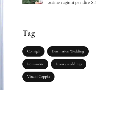
ottime ragioni per dire Si!
Tag
Consigli
Destination Wedding
Ispirazione
Luxury weddings
Vita di Coppia