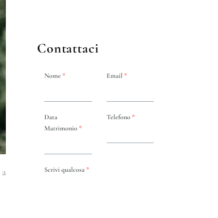
Contattaci
Nome
*
Email
*
Data
Telefono
*
Matrimonio
*
Scrivi qualcosa
*
 a