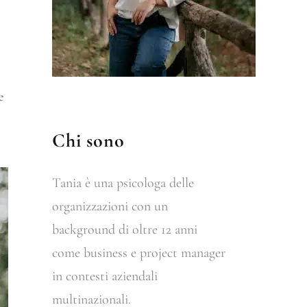
e
Chi sono
Tania è una psicologa delle
organizzazioni con un
background di oltre 12 anni
come business e project manager
in contesti aziendali
multinazionali.