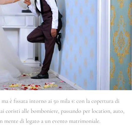
e ma è fissata intorno ai 50 mila € con la copertura di
 dai coristi alle bomboniere, passando per location, auto,
 in mente di legato a un evento matrimoniale.